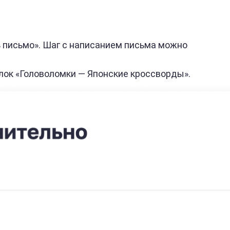
приложение
Вопросы о
мобильном
ь письмо». Шаг с написанием письма можно
приложении
Как
блок «Головоломки — Японские кроссворды».
настроить
приложение
ZT